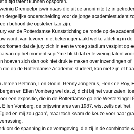
iet altijd talent kunnen opsporen.
weinig Drempelprijswinnaars die uit de anonimiteit zijn getrede
en dergelijke onderscheiding voor de jonge academiestudent z
 een behoorlijke opsteker kan zijn.
 jury van de Rotterdamse Kunststichting de ronde op de academ
rouw wordt van tevoren niet bekendgemaakt welke afdeling in de 
 voorkomen dat de jury zich in een te vroeg stadium vastpint op 
arvan op het moment supr?me blijkt dat er te weinig talent voo
n hoeven zich dan ook niet druk te maken over inzendingen of
en die op de Rotterdamse Academie studeert, kan met zijn of haa
en Jeroen Beltman, Lon Godin, Henny Jongerius, Henk de Roy,
E
bergen en Ellen Vomberg wel dat zij dicht bij het vuur zaten, toe
or een expositie, die in de Rotterdamse galerie Westersingel 8
 Ellen Vomberg, de prijswinnares van 1987, wist zelfs dat 'het
Egied en mij zou gaan', maar toch kwam de keuze voor haar gra
verrassing.
erk om de spanning in de vormgeving, die zij in de combinatie 