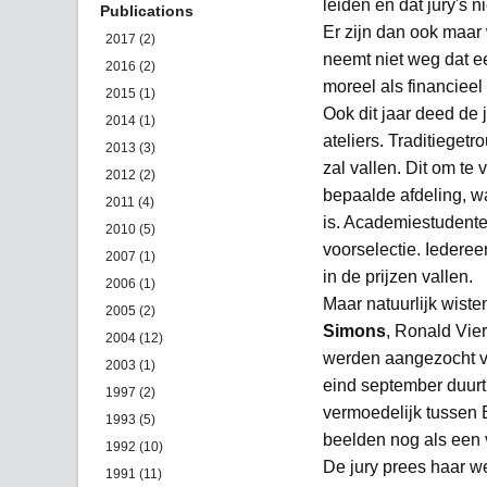
leiden en dat jury's n
Publications
Er zijn dan ook maar 
2017 (2)
neemt niet weg dat e
2016 (2)
moreel als financieel
2015 (1)
Ook dit jaar deed de
2014 (1)
ateliers. Traditieget
2013 (3)
zal vallen. Dit om te
2012 (2)
bepaalde afdeling, wa
2011 (4)
is. Academiestudente
2010 (5)
voorselectie. Iedere
2007 (1)
in de prijzen vallen.
2006 (1)
Maar natuurlijk wist
2005 (2)
Simons
, Ronald Vier
2004 (12)
werden aangezocht vo
2003 (1)
eind september duurt.
1997 (2)
vermoedelijk tussen 
1993 (5)
beelden nog als een 
1992 (10)
De jury prees haar w
1991 (11)