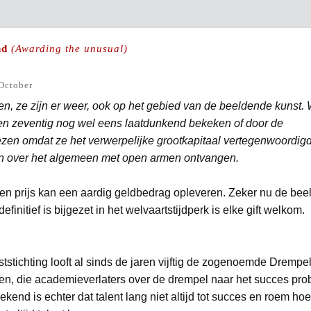
nd
(Awarding the unusual)
October
zen, ze zijn er weer, ook op het gebied van de beeldende kunst.
g en zeventig nog wel eens laatdunkend bekeken of door de
zen omdat ze het verwerpelijke grootkapitaal vertegenwoordig
en over het algemeen met open armen ontvangen.
n prijs kan een aardig geldbedrag opleveren. Zeker nu de be
finitief is bijgezet in het welvaartstijdperk is elke gift welkom.
tichting looft al sinds de jaren vijftig de zogenoemde Drempel
den, die academieverlaters over de drempel naar het succes prob
end is echter dat talent lang niet altijd tot succes en roem hoef