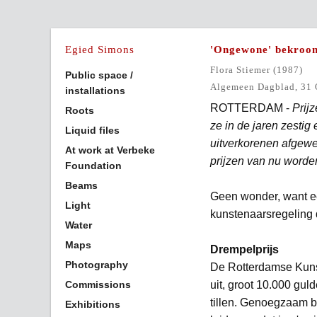
Egied Simons
'Ongewone' bekroo
Flora Stiemer (1987)
Public space /
Algemeen Dagblad, 31 
installations
ROTTERDAM -
Prij
Roots
ze in de jaren zesti
Liquid files
uitverkorenen afgewe
At work at Verbeke
prijzen van nu word
Foundation
Beams
Geen wonder, want ee
Light
kunstenaarsregeling de
Water
Maps
Drempelprijs
Photography
De Rotterdamse Kunsts
Commissions
uit, groot 10.000 gul
tillen. Genoegzaam bek
Exhibitions