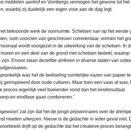
ijke middelen aantrof en Vombergs vermogen het gewone tot het
, waarbij zij duidelijk een eigen visie aan de dag legt.
 het bekroonde werk de voorruimte. Schetsen van op het eerste 
en, ruim voorzien van geschreven commentaar, vormen het gra
nsionaal wordt voorgezet in de uitwerking van de schetsen. In 
e muren en een deel van de grond met schetsen bedekt, waarop
zijn. Ervoor staan dezelfde amforen in diverse staten van volto
 uitgevouwen.
pronkelijk was het de bedoeling ruimtelijke vazen van papier te
ij geïnspireerd door oude culturen. Maar toen een vaas af was, 
ve proces eigenlijk veel boeiender vond dan het eindresultaat.
werp-en eindfase gaan combineren."
ngewoon' zal zijn dat het de jonge prijswinnares over de drempe
st moeten uitwijzen. Nieuw is de gedachte in ieder geval niet. 
voorbeeld drijft op de gedachte dat het creatieve proces belangri