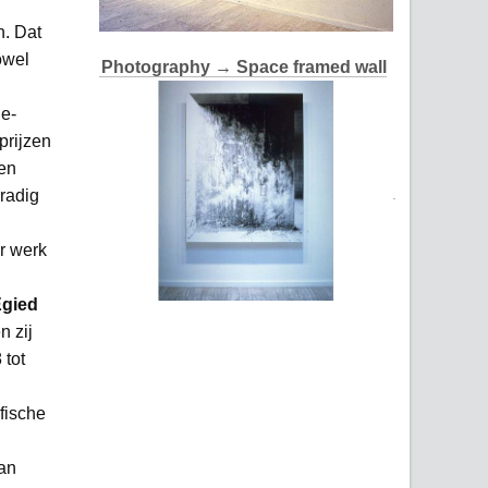
n. Dat
owel
Photography
→ Space framed wall
ie-
prijzen
een
rradig
r werk
gied
n zij
 tot
fische
van