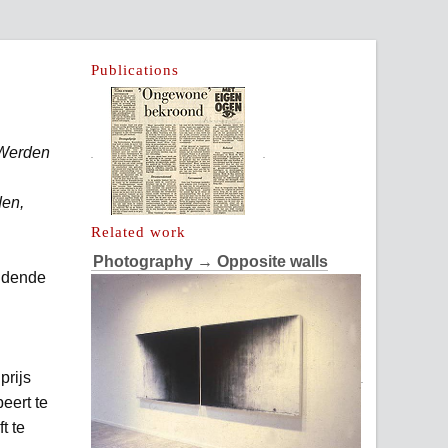
Publications
 Werden
den,
Related work
Photography
→ Opposite walls
eldende
prijs
eert te
t te