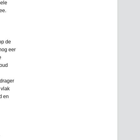
mele
ee.
op de
 nog eer
e
voud
 drager
 vlak
nd en
e