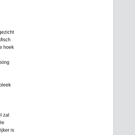
gezicht
fisch
de hoek
oiing
bleek
l zal
De
jker is