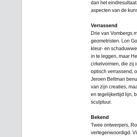
dan het eindresultaat
aspecten van de kuns
Verrassend
Drie van Vombergs me
geometristen. Lon Go
kleur- en schaduwwerk
in te leggen, maar H
cirkelvormen, die zi
optisch verrassend, 
Jeroen Beltman benut
van zijn creaties, ma
en tegelijkertijd lij
sculptuur.
Bekend
Twee ontwerpers, Ron
vertegenwoordigd. Vi