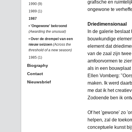
grafische en ruimtel
1990 (9)
ongewone te verheffen
1989 (1)
1987
Driedimensionaal
•
'Ongewone' bekroond
In de galerie beslaat
(Awarding the unusual)
bouwkundige element
•
Over de drempel van een
nieuw seizoen
(Across the
element dat driedime
threshold of a new season)
van de zaal zijn twe
1985 (1)
amfoorvormen te zien 
Biography
als in een bouwplaat
Contact
Ellen Vomberg: "Oors
Nieuwsbrief
maken. Ik werd daarb
me dat ik het creatie
Zodoende ben ik ont
Of het 'gewone' zo 'o
helpen, zal de toekom
conceptuele kunst bij