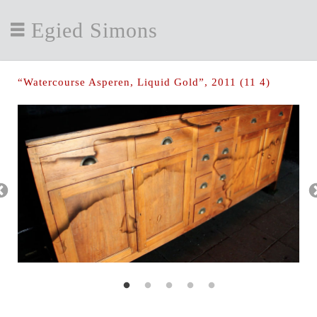
Egied Simons
“Watercourse Asperen, Liquid Gold”, 2011 (11 4)