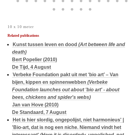
10 x 10 meter
Related publications
Kunst tussen leven en dood
(Art between life and
death)
Bert Popelier (2010)
De Tijd, 4 August
Verbeke Foundation pakt uit met ‘bio art’ – Van
bijen, kippen en spinnenwebben
(Verbeke
Foundation launches out about 'bio art' - about
bees, chickens and spider's webs)
Jan van Hove (2010)
De Standaard, 7 August
Het is hier slordig, ongepolijst, niet harmonieus' |
'Bio-art, dat is nog een niche. Niemand vindt het
interessant'
(Here it is disorderly, unpolished, not