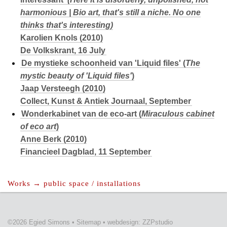
harmonious | Bio art, that's still a niche. No one
thinks that's interesting)
Karolien Knols (2010)
De Volkskrant, 16 July
De mystieke schoonheid van 'Liquid files'
(
The
mystic beauty of 'Liquid files'
)
Jaap Versteegh (2010)
Collect, Kunst & Antiek Journaal, September
Wonderkabinet van de eco-art
(
Miraculous cabinet
of eco art
)
Anne Berk (2010)
Financieel Dagblad, 11 September
Works → public space / installations
©2026 Egied Simons
•
Sitemap
•
webdesign: ZZPstudio