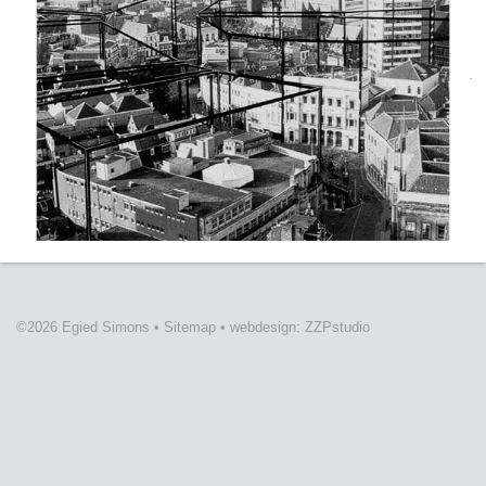
©2026 Egied Simons
•
Sitemap
•
webdesign: ZZPstudio