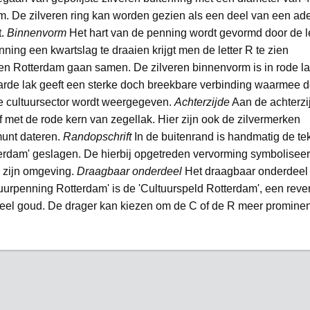
m. De zilveren ring kan worden gezien als een deel van een ad
t.
Binnenvorm
Het hart van de penning wordt gevormd door de le
nning een kwartslag te draaien krijgt men de letter R te zien
 en Rotterdam gaan samen. De zilveren binnenvorm is in rode l
arde lak geeft een sterke doch breekbare verbinding waarmee 
e cultuursector wordt weergegeven.
Achterzijde
Aan de achterzij
f met de rode kern van zegellak. Hier zijn ook de zilvermerken
munt dateren.
Randopschrift
In de buitenrand is handmatig de te
erdam' geslagen. De hierbij opgetreden vervorming symboliseer
p zijn omgeving.
Draagbaar onderdeel
Het draagbaar onderdeel
tuurpenning Rotterdam' is de 'Cultuurspeld Rotterdam', een reve
eel goud. De drager kan kiezen om de C of de R meer prominen
.