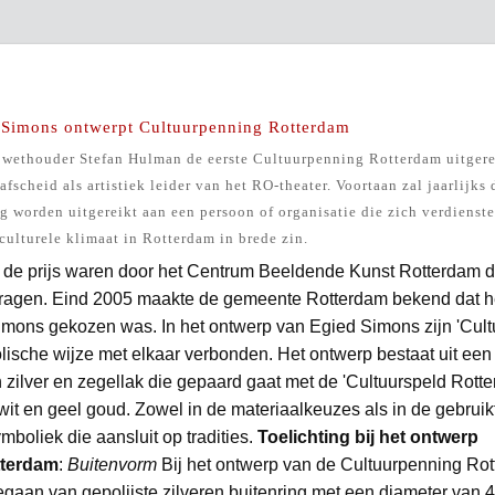
 Simons ontwerpt Cultuurpenning Rotterdam
 wethouder Stefan Hulman de eerste Cultuurpenning Rotterdam uitgere
 afscheid als artistiek leider van het RO-theater. Voortaan zal jaarlijks
g worden uitgereikt aan een persoon of organisatie die zich verdienste
culturele klimaat in Rotterdam in brede zin.
 de prijs waren door het Centrum Beeldende Kunst Rotterdam d
ragen. Eind 2005 maakte de gemeente Rotterdam bekend dat h
mons gekozen was. In het ontwerp van Egied Simons zijn 'Cult
lische wijze met elkaar verbonden. Het ontwerp bestaat uit een
zilver en zegellak die gepaard gaat met de 'Cultuurspeld Rotte
it en geel goud. Zowel in de materiaalkeuzes als in de gebruik
mboliek die aansluit op tradities.
Toelichting bij het ontwerp
tterdam
:
Buitenvorm
Bij het ontwerp van de Cultuurpenning Ro
egaan van gepolijste zilveren buitenring met een diameter van