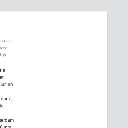
ikt aan
 deze
lijk
rie
et
uur' en
rdam',
te
tterdam
 40 mm