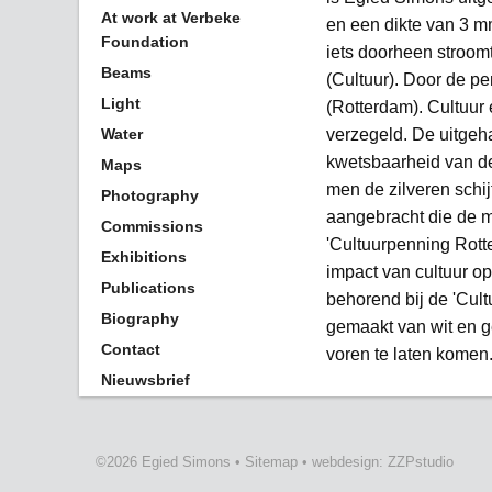
At work at Verbeke
en een dikte van 3 m
Foundation
iets doorheen stroom
Beams
(Cultuur). Door de pe
Light
(Rotterdam). Cultuur
Water
verzegeld. De uitgeh
kwetsbaarheid van d
Maps
men de zilveren schij
Photography
aangebracht die de 
Commissions
'Cultuurpenning Rott
Exhibitions
impact van cultuur o
Publications
behorend bij de 'Cul
Biography
gemaakt van wit en g
Contact
voren te laten komen
Nieuwsbrief
©2026 Egied Simons
•
Sitemap
•
webdesign: ZZPstudio