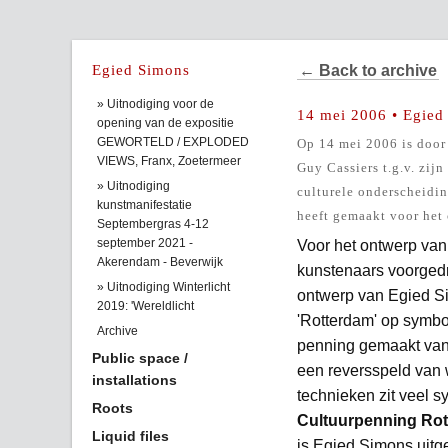
Egied Simons
← Back to archive
» Uitnodiging voor de
14 mei 2006 • Egied
opening van de expositie
GEWORTELD / EXPLODED
Op 14 mei 2006 is door
VIEWS, Franx, Zoetermeer
Guy Cassiers t.g.v. zijn
» Uitnodiging
culturele onderscheidin
kunstmanifestatie
heeft gemaakt voor het 
Septembergras 4-12
september 2021 -
Voor het ontwerp van
Akerendam - Beverwijk
kunstenaars voorged
» Uitnodiging Winterlicht
ontwerp van Egied Si
2019: 'Wereldlicht
'Rotterdam' op symbo
Archive
penning gemaakt van 
Public space /
een reversspeld van w
installations
technieken zit veel sy
Roots
Cultuurpenning Ro
Liquid files
is Egied Simons uitg