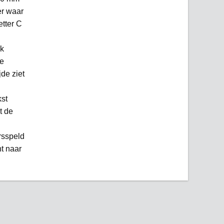
er waar
tter C
ak
de
de ziet
kst
t de
rsspeld
t naar